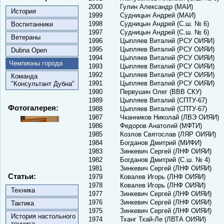
2000
Гулин Александр (МАИ)
История
1999
Судницын Андрей (МАИ)
1998
Судницын Андрей (С.ш. № 6)
Воспитанники
1997
Судницын Андрей (С.ш. № 6)
Ветераны
1996
Цыпляев Виталий (РСУ ОИЯИ)
1995
Цыпляев Виталий (РСУ ОИЯИ)
Dubna Open
1994
Цыпляев Виталий (РСУ ОИЯИ)
Чемпионы города
1993
Цыпляев Виталий (РСУ ОИЯИ)
1992
Цыпляев Виталий (РСУ ОИЯИ)
Команда
1991
Цыпляев Виталий (РСУ ОИЯИ)
"Консультант Дубна"
1990
Первушин Олег (ВВВ СКУ)
1989
Цыпляев Виталий (СПТУ-67)
Фотогалерея:
1988
Цыпляев Виталий (СПТУ-67)
1987
Чканников Николай (ЛВЭ ОИЯИ)
1986
Федоров Анатолий (МФТИ)
1985
Козлов Святослав (ЛЯР ОИЯИ)
1984
Богданов Дмитрий (МИФИ)
1983
Зинкевич Сергей (ЛНФ ОИЯИ)
1982
Богданов Дмитрий (С.ш. № 4)
1981
Зинкевич Сергей (ЛНФ ОИЯИ)
Статьи:
1979
Ковалев Игорь (ЛНФ ОИЯИ)
1978
Ковалев Игорь (ЛНФ ОИЯИ)
Техника
1977
Зинкевич Сергей (ЛНФ ОИЯИ)
1976
Зинкевич Сергей (ЛНФ ОИЯИ)
Тактика
1975
Зинкевич Сергей (ЛНФ ОИЯИ)
История настольного
1974
Тханг Тхай-Ле (ЛВТА ОИЯИ)
тенниса