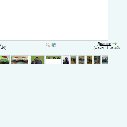
ад
Дальше
з 49)
(Файл 11 из 49)