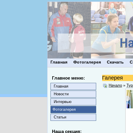
Главная
Фотогалерея
Скачать
С
Галерея
Главное меню:
Начало
»
Тур
Главная
Новости
Интервью
Фотогалерея
Статьи
Наша секция: