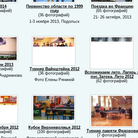
014
Первенство области по 1999
Поездка во Францию
рафий)
году
(65 фотографий)
(36 фотографий)
21- 26 октября, 2013
1-3 ноября 2013, Подольск
ен 2013
графий)
Турнир Вайнштейна 2012
Вспоминаем лето. Лагерь 
(36 фотографий)
 Андрианова
пос.Затока. Лето 2012
Фото Елены Ряниной
(62 фотографий)
ября 2012
Кубок Верхневолжья 2012
Турнир памяти Федорова
рафий)
(100 фотографий)
(7 фотографий)