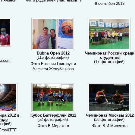
 Ряниной
Фото родителей участников :)
9 сентября 2012
Dubna Open 2012
Чемпионат России среди
)
(115 фотографий)
студентов
ckr.com
(17 фотографий)
Фото Евгении Григорук и
Алексея Желубенкова
ира 2012 в
Кубок Баттерфляй 2012
Чемпионат Москвы 2012
унде
(52 фотографий)
(38 фотографий)
рафий)
Фото В.Мирского
Фото В.И.Мирского
ros/ITTF