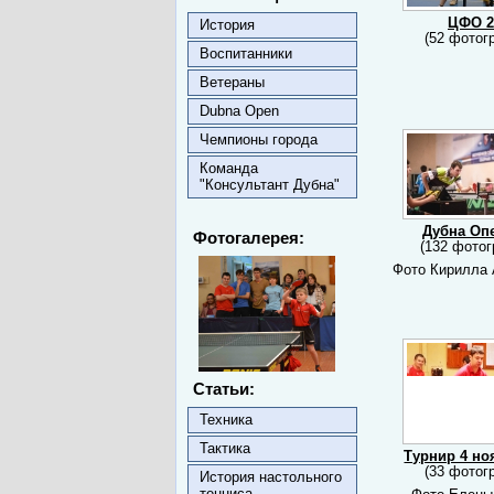
ЦФО 2
История
(52 фотог
Воспитанники
Ветераны
Dubna Open
Чемпионы города
Команда
"Консультант Дубна"
Дубна Оп
Фотогалерея:
(132 фото
Фото Кирилла
Статьи:
Техника
Тактика
Турнир 4 но
(33 фотог
История настольного
тенниса