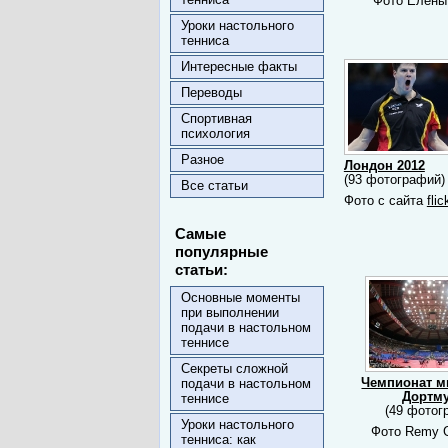
Фото Елены
Уроки настольного
тенниса
Интересные факты
Переводы
Спортивная
психология
Разное
Лондон 2012
(93 фотографий
Все статьи
Фото с сайта
fli
Самые
популярные
статьи:
Основные моменты
при выполнении
подачи в настольном
теннисе
Секреты сложной
Чемпионат м
подачи в настольном
Дортм
теннисе
(49 фотог
Уроки настольного
Фото Remy G
тенниса: как