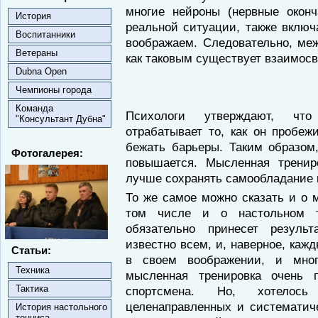
многие нейроны (нервные оконч
История
реальной ситуации, также включ
Воспитанники
воображаем. Следовательно, ме
Ветераны
как таковым существует взаимосв
Dubna Open
Чемпионы города
Команда
Психологи утверждают, чт
"Консультант Дубна"
отрабатывает то, как он пробеж
бежать барьеры. Таким образом,
Фотогалерея:
повышается. Мысленная тренир
лучше сохранять самообладание 
То же самое можно сказать и о 
том числе и о настольном т
обязательно принесет резуль
известно всем, и, наверное, каж
Статьи:
в своем воображении, и мно
Техника
мысленная тренировка очень 
Тактика
спортсмена. Но, хотелос
целенаправленных и систематич
История настольного
тенниса