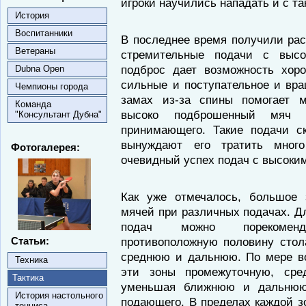
игроки научились нападать и с та
История
Воспитанники
В последнее время получили рас
Ветераны
стремительные подачи с выс
подброс дает возможность хор
Dubna Open
сильные и поступательное и вра
Чемпионы города
замах из-за спины помогает м
Команда
высоко подброшенный мяч н
"Консультант Дубна"
принимающего. Такие подачи с
вынуждают его тратить мног
Фотогалерея:
очевидный успех подач с высоки
Как уже отмечалось, большое 
мячей при различных подачах. Д
подач можно порекоменд
Статьи:
противоположную половину стол
среднюю и дальнюю. По мере во
Техника
эти зоны промежуточную, сре
Тактика
уменьшая ближнюю и дальнюю
История настольного
подающего. В пределах каждой з
тенниса