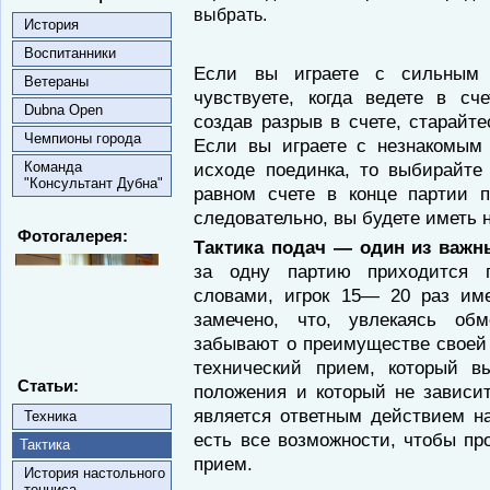
выбрать.
История
Воспитанники
Если вы играете с сильным 
Ветераны
чувствуете, когда ведете в сч
Dubna Open
создав разрыв в счете, старайте
Чемпионы города
Если вы играете с незнакомым
Команда
исходе поединка, то выбирайте
"Консультант Дубна"
равном счете в конце партии п
следовательно, вы будете иметь 
Фотогалерея:
Тактика подач — один из важн
за одну партию приходится 
словами, игрок 15— 20 раз име
замечено, что, увлекаясь об
забывают о преимуществе своей
технический прием, который в
Статьи:
положения и который не зависит
является ответным действием н
Техника
есть все возможности, чтобы пр
Тактика
прием.
История настольного
тенниса