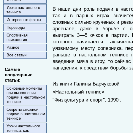
Уроки настольного
В наши дни роль подачи в насто
тенниса
так и в парных играх значите
Интересные факты
сложных сильно крученых и реза
Переводы
арсенале, даже в борьбе с 
выиграть 3—5 очков в партии.
Спортивная
психология
которого начинается тактичес
Разное
уязвимому месту соперника, пе
раньше в настольном теннисе 
Все статьи
введения мяча в игру, то сейчас
нападения, к средствам борьбы з
Самые
популярные
статьи:
Из книги Галины Барчуковой
Основные моменты
«Настольный теннис»
при выполнении
подачи в настольном
"Физкультура и спорт". 1990г.
теннисе
Секреты сложной
подачи в настольном
теннисе
Уроки настольного
тенниса: как