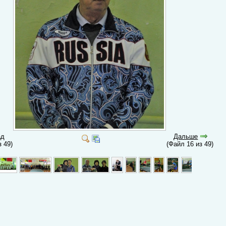
ад
Дальше
з 49)
(Файл 16 из 49)