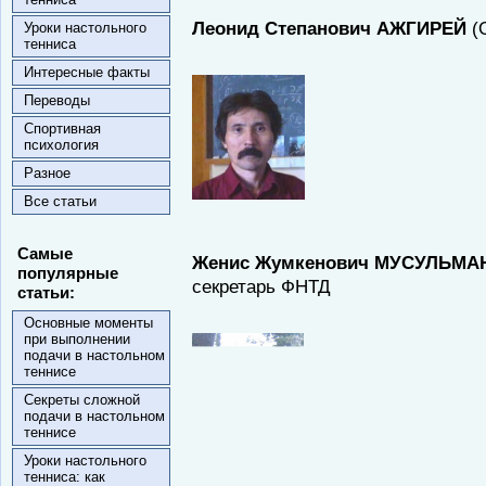
Леонид Степанович АЖГИРЕЙ
(
Уроки настольного
тенниса
Интересные факты
Переводы
Спортивная
психология
Разное
Все статьи
Самые
Женис
Жумкенович
МУСУЛЬМА
популярные
секретарь ФНТД
статьи:
Основные моменты
при выполнении
подачи в настольном
теннисе
Секреты сложной
подачи в настольном
теннисе
Уроки настольного
тенниса: как