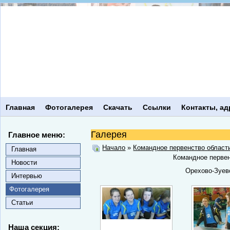
Главная
Фотогалерея
Скачать
Ссылки
Контакты, ад
Галерея
Главное меню:
Начало
»
Командное первенство област
Главная
Командное первен
Новости
Орехово-Зуев
Интервью
Фотогалерея
Статьи
Наша секция: