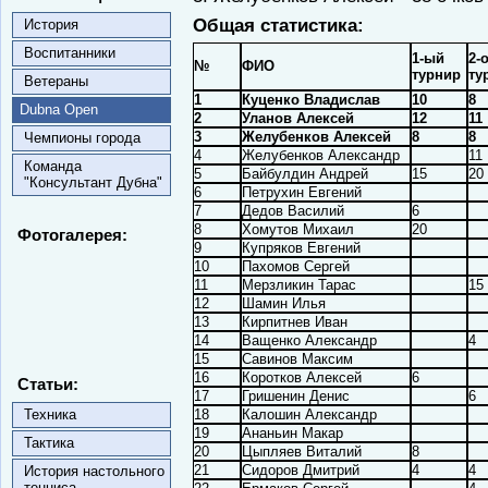
Общая статистика:
История
Воспитанники
1-ый
2-
№
ФИО
турнир
ту
Ветераны
1
Куценко Владислав
10
8
Dubna Open
2
Уланов Алексей
12
11
3
Желубенков Алексей
8
8
Чемпионы города
4
Желубенков Александр
11
Команда
5
Байбулдин Андрей
15
20
"Консультант Дубна"
6
Петрухин Евгений
7
Дедов Василий
6
8
Хомутов Михаил
20
Фотогалерея:
9
Купряков Евгений
10
Пахомов Сергей
11
Мерзликин Тарас
15
12
Шамин Илья
13
Кирпитнев Иван
14
Ващенко Александр
4
15
Савинов Максим
16
Коротков Алексей
6
Статьи:
17
Гришенин Денис
6
Техника
18
Калошин Александр
19
Ананьин Макар
Тактика
20
Цыпляев Виталий
8
21
Сидоров Дмитрий
4
4
История настольного
тенниса