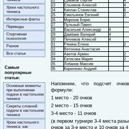
22
Ермаков Сергей
4
23
Ельников Алексей
4
Уроки настольного
24
Каплан Станислав
6
тенниса
25
Емельянов Евгений
2
Интересные факты
26
Морозов Борис
27
Пульный Павел
Переводы
28
Васильев Александр
4
Спортивная
29
Дамбаев Валерий
4
психология
30
Печников Алексей
4
31
Рянина Елена
2
Разное
32
Ветохина Анастасия
Все статьи
33
Аветов Армен
2
34
Евтисова Мария
2
35
Лобанов Максим
Самые
36
Кириленко Андрей
популярные
статьи:
Напомним, что подсчет очко
Основные моменты
формуле:
при выполнении
подачи в настольном
1 место - 20 очков
теннисе
2 место - 15 очков
Секреты сложной
подачи в настольном
3-4 место - 11 очков
теннисе
(в первом турнире 3-4 места раз
Уроки настольного
тенниса: как
очков за 3-е место и 10 очков за 4