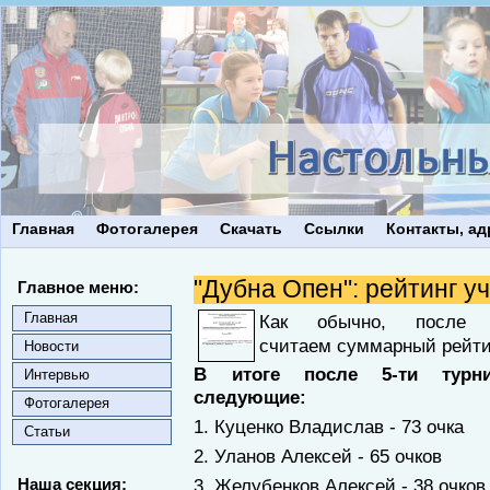
Главная
Фотогалерея
Скачать
Ссылки
Контакты, ад
"Дубна Опен": рейтинг у
Главное меню:
Главная
Как обычно, после
считаем суммарный рейтин
Новости
В итоге после 5-ти турни
Интервью
следующие:
Фотогалерея
1. Куценко Владислав - 73 очка
Статьи
2. Уланов Алексей - 65 очков
Наша секция:
3. Желубенков Алексей - 38 очков