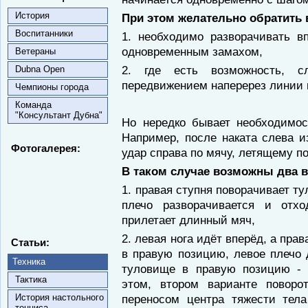
История
При этом желательно обратить 
Воспитанники
1. необходимо разворачивать в
одновременным замахом,
Ветераны
2. где есть возможность, с
Dubna Open
передвижением наперерез линии 
Чемпионы города
Команда
"Консультант Дубна"
Но нередко бывает необходимос
Например, после наката слева и
Фотогалерея:
удар справа по мячу, летящему п
В таком случае возможны два в
1. правая ступня поворачивает т
плечо разворачивается и отх
прилетает длинный мяч,
2. левая нога идёт вперёд, а пра
Статьи:
в правую позицию, левое плечо 
Техника
туловище в правую позицию - 
Тактика
этом, втором варианте поворо
История настольного
переносом центра тяжести тела
тенниса