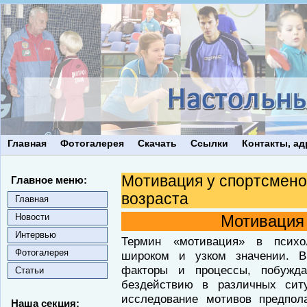
Главная
Фотогалерея
Скачать
Ссылки
Контакты, ад
Мотивация у спортсмено
Главное меню:
возраста
Главная
Новости
Мотивация
Интервью
Термин «мотивация» в психо
Фотогалерея
широком и узком значении. 
факторы и процессы, побуж
Статьи
бездействию в различных сит
исследование мотивов предпол
Наша секция: