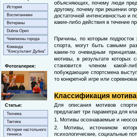
объясняющих, почему люди пред
История
другому, почему при решении оп
Воспитанники
достаточной интенсивностью и п
какие-либо действия в течение п
Ветераны
Dubna Open
Причины, по которым подросток
Чемпионы города
спорта, могут быть самыми ра
Команда
"Консультант Дубна"
каким-то очевидным принципам
мотивы, в результате которых с
становится членом какой-
Фотогалерея:
побуждающие спортсмена выступа
то конкретной игре или соревнова
Классификация мотива
Для описания мотивов спорти
Статьи:
предлагает три параметра для кл
Техника
1. Мотивы осознаваемые и неосо
Тактика
2. Мотивы, источником котор
История настольного
психологические, социальные пот
тенниса