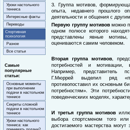
3. Группа мотивов, формирующ
Уроки настольного
тенниса
опыта, недавнего прошлого о
деятельности и общения с други
Интересные факты
Первую группу мотивов
можно п
Переводы
одном полюсе которого находят
Спортивная
психология
представлены явные мотивы,
оцениваются самим человеком.
Разное
Все статьи
Вторая группа мотивов
, пред
потребностей и мотивации, 
Самые
популярные
Например, представитель пс
статьи:
Г.Мюррей выделил ряд «пс
противопоставил их основным б
Основные моменты
при выполнении
потребностям». Эти потребност
подачи в настольном
поведенческиих моделях, характ
теннисе
Секреты сложной
подачи в настольном
И третья группа мотивов
иллюс
теннисе
выбора спортсменом того или
Уроки настольного
достигаемого мастерства могут 
тенниса: как
принимать подачи?