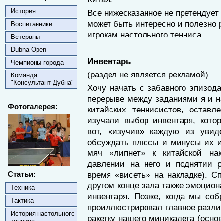
История
Все нижесказанное не претендует
может быть интересно и полезно
Воспитанники
игрокам настольного тенниса.
Ветераны
Dubna Open
Инвентарь
Чемпионы города
(раздел не является рекламой)
Команда
"Консультант Дубна"
Хочу начать с забавного эпизод
перерыве между заданиями я и н
Фотогалерея:
китайских теннисистов, остав
изучали выбор инвентаря, кото
вот, «изучив» каждую из увид
обсуждать плюсы и минусы их ин
мяч «липнет» к китайской н
давлении на него и поднятии р
Статьи:
время «висеть» на накладке). С
другом конце зала также эмоцио
Техника
инвентаря. Позже, когда мы соб
Тактика
проиллюстрировал главное разл
История настольного
ракетку нашего миникадета (основ
тенниса