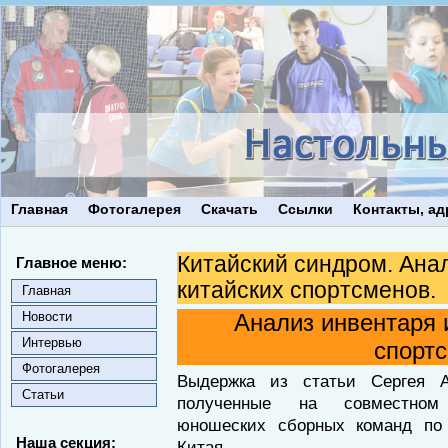
Главная
Фотогалерея
Скачать
Ссылки
Контакты, ад
Китайский синдром. Анал
Главное меню:
китайских спортсменов.
Главная
Новости
Анализ инвентаря 
Интервью
спорт
Фотогалерея
Выдержка из статьи Сергея А
Статьи
полученные на совместном 
юношеских сборных команд по
Наша секция:
Китая.