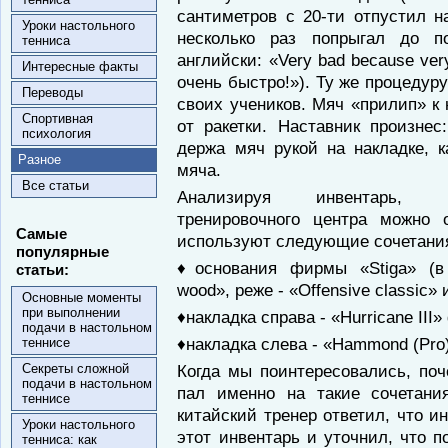
сантиметров с 20-ти отпустил н
Уроки настольного
несколько раз попрыгал до п
тенниса
английски: «Very bad because ver
Интересные факты
очень быстро!»). Ту же процедуру
Переводы
своих учеников. Мяч «прилип» к 
Спортивная
от ракетки. Наставник произнес
психология
держа мяч рукой на накладке, к
Разное
мяча.
Все статьи
Анализируя инвентарь, и
тренировочного центра можно 
Самые
используют следующие сочетани
популярные
♦основания фирмы «Stiga» (в 
статьи:
wood», реже - «Offensive classic» 
Основные моменты
при выполнении
♦накладка справа - «Hurricane II
подачи в настольном
♦накладка слева - «Hammond (Pro
теннисе
Секреты сложной
Когда мы поинтересовались, по
подачи в настольном
пал именно на такие сочетан
теннисе
китайский тренер ответил, что и
Уроки настольного
этот инвентарь и уточнил, что п
тенниса: как